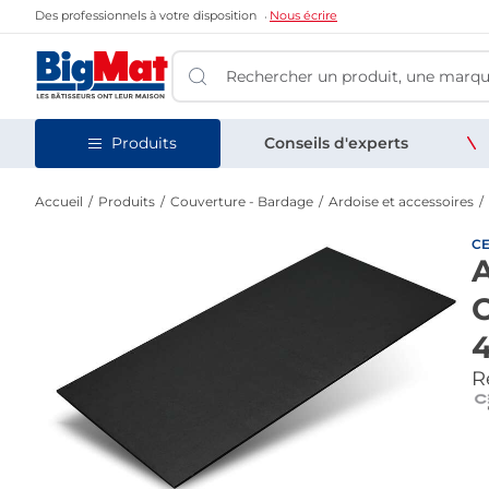
Des professionnels à votre disposition
Nous écrire
Produits
Conseils d'experts
Accueil
Produits
Couverture - Bardage
Ardoise et accessoires
C
A
O
4
Re