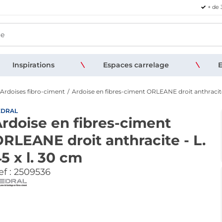
+ de 
Inspirations
Espaces carrelage
E
Ardoises fibro-ciment
Ardoise en fibres-ciment ORLEANE droit anthracite 
EDRAL
rdoise en fibres-ciment
RLEANE droit anthracite - L.
5 x l. 30 cm
f :
2509536