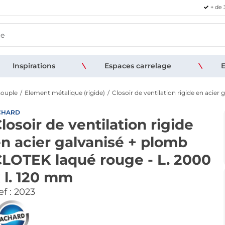
+ de 
Inspirations
Espaces carrelage
E
souple
Element métalique (rigide)
Closoir de ventilation rigide en acie
CHARD
losoir de ventilation rigide
n acier galvanisé + plomb
LOTEK laqué rouge - L. 2000
 l. 120 mm
f :
2023