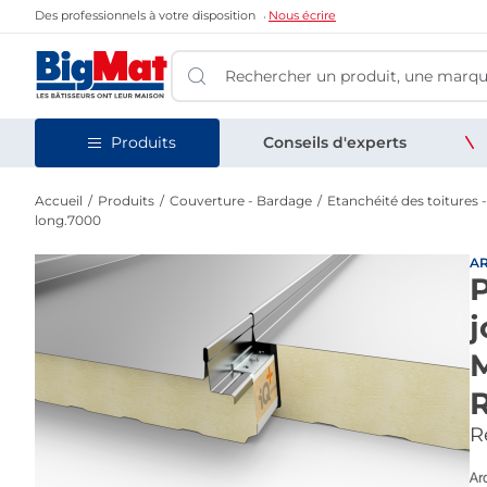
Des professionnels à votre disposition
Nous écrire
Produits
Conseils d'experts
Accueil
Produits
Couverture - Bardage
Etanchéité des toitures -
long.7000
A
P
j
R
Re