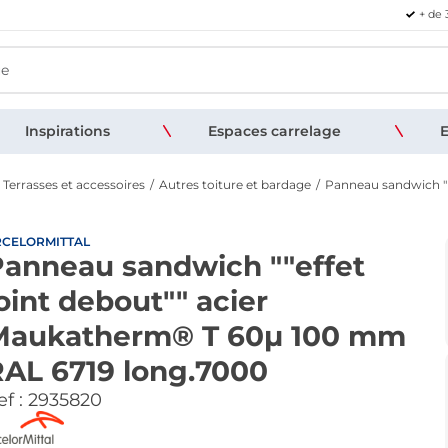
+ de 
Inspirations
Espaces carrelage
E
 Terrasses et accessoires
Autres toiture et bardage
Panneau sandwich ""
RCELORMITTAL
anneau sandwich ""effet
oint debout"" acier
Maukatherm® T 60µ 100 mm
AL 6719 long.7000
f :
2935820