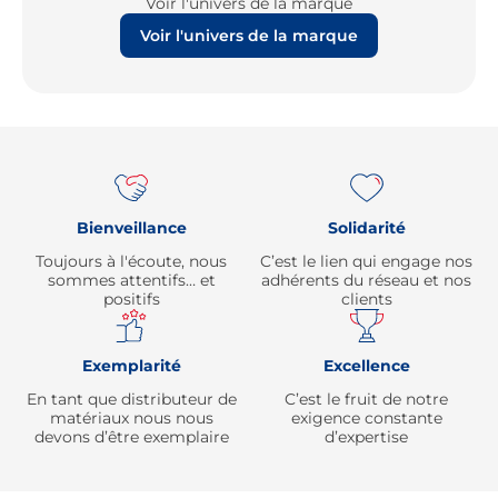
Voir l'univers de la marque
Voir l'univers de la marque
Re
Bienveillance
Solidarité
Toujours à l'écoute, nous
C’est le lien qui engage nos
sommes attentifs… et
adhérents du réseau et nos
positifs
clients
Exemplarité
Excellence
En tant que distributeur de
C’est le fruit de notre
matériaux nous nous
exigence constante
devons d’être exemplaire
d’expertise