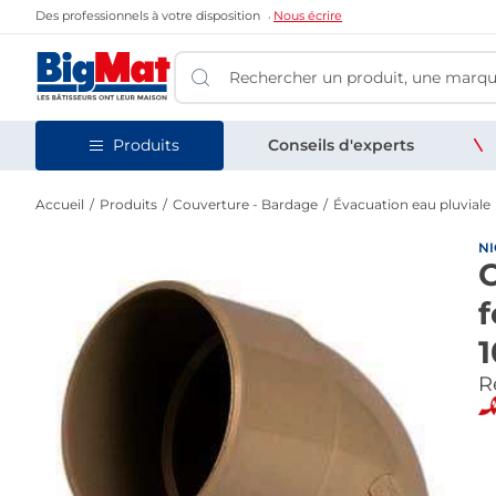
Des professionnels à votre disposition
Nous écrire
Produits
Conseils d'experts
Accueil
Produits
Couverture - Bardage
Évacuation eau pluviale
NI
C
f
1
Re