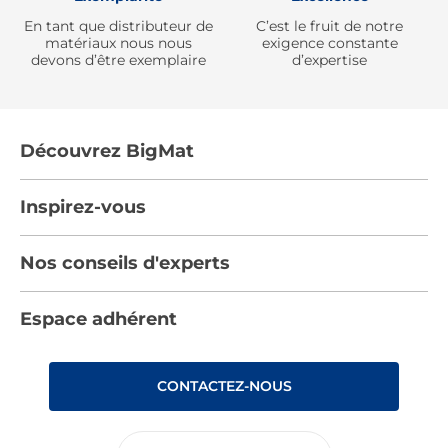
En tant que distributeur de
C’est le fruit de notre
matériaux nous nous
exigence constante
devons d’être exemplaire
d’expertise
Découvrez BigMat
Qui sommes nous ?
Inspirez-vous
Nous rejoindre
Tendances
Nos conseils d'experts
Devenez adhérent
Par pièces
Les services BigMat
Nos conseils
Espace adhérent
Nos catalogues
Nos engagements RSE – BigMat France
Nos tutos
Rencontres
Les Bâtisseurs du Sport
CONTACTEZ-NOUS
Photovoltaïque
Déclaration d’accessibilité : non conforme