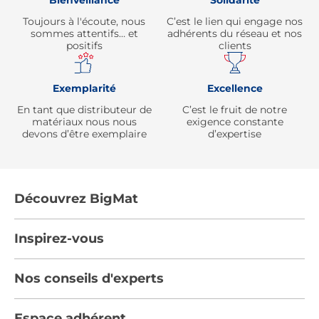
Bienveillance
Solidarité
Toujours à l'écoute, nous
C’est le lien qui engage nos
sommes attentifs… et
adhérents du réseau et nos
positifs
clients
Exemplarité
Excellence
En tant que distributeur de
C’est le fruit de notre
matériaux nous nous
exigence constante
devons d’être exemplaire
d’expertise
Découvrez BigMat
Qui sommes nous ?
Inspirez-vous
Nous rejoindre
Tendances
Nos conseils d'experts
Devenez adhérent
Par pièces
Les services BigMat
Nos conseils
Espace adhérent