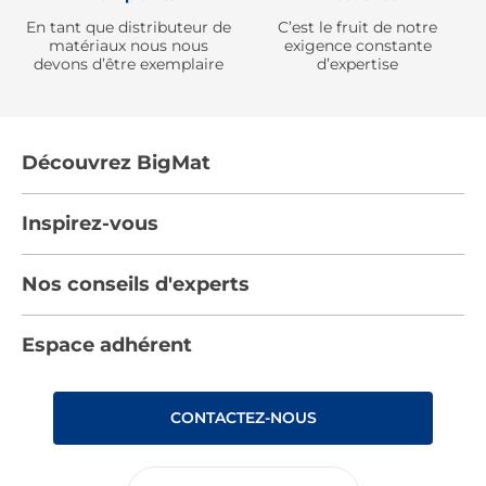
En tant que distributeur de
C’est le fruit de notre
matériaux nous nous
exigence constante
devons d’être exemplaire
d’expertise
Découvrez BigMat
Qui sommes nous ?
Inspirez-vous
Nous rejoindre
Tendances
Nos conseils d'experts
Devenez adhérent
Par pièces
Les services BigMat
Nos conseils
Espace adhérent
Nos catalogues
Nos engagements RSE – BigMat France
Nos tutos
Rencontres
Les Bâtisseurs du Sport
CONTACTEZ-NOUS
Photovoltaïque
Déclaration d’accessibilité : non conforme