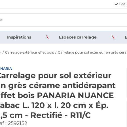
+ de 
Inspirations
Espaces carrelage
E
r
Carrelage extérieur effet bois
Carrelage pour sol extérieur en grès cé
ANARIA
arrelage pour sol extérieur
n grès cérame antidérapant
effet bois PANARIA NUANCE
abac L. 120 x l. 20 cm x Ép.
,5 cm - Rectifié - R11/C
f :
2592152