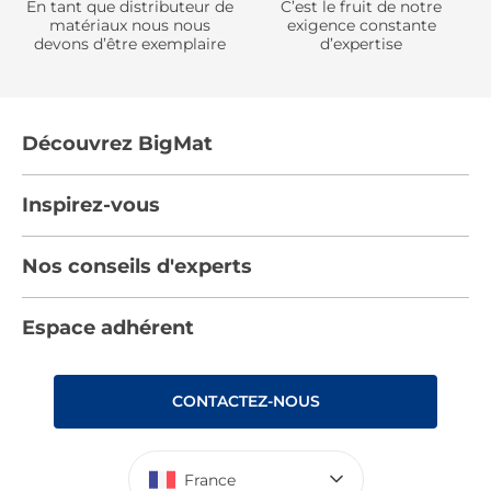
En tant que distributeur de
C’est le fruit de notre
matériaux nous nous
exigence constante
devons d’être exemplaire
d’expertise
Découvrez BigMat
Qui sommes nous ?
Inspirez-vous
Nous rejoindre
Tendances
Nos conseils d'experts
Devenez adhérent
Par pièces
Les services BigMat
Nos conseils
Espace adhérent
Nos catalogues
Nos engagements RSE – BigMat France
Nos tutos
Rencontres
Les Bâtisseurs du Sport
CONTACTEZ-NOUS
Photovoltaïque
Déclaration d’accessibilité : non conforme
France