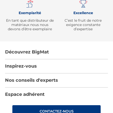
Exemplarité
Excellence
En tant que distributeur de
C’est le fruit de notre
matériaux nous nous
exigence constante
devons d’être exemplaire
d’expertise
Découvrez BigMat
Qui sommes nous ?
Inspirez-vous
Nous rejoindre
Tendances
Nos conseils d'experts
Devenez adhérent
Par pièces
Les services BigMat
Nos conseils
Espace adhérent
Nos catalogues
Nos engagements RSE – BigMat France
Nos tutos
Rencontres
Les Bâtisseurs du Sport
CONTACTEZ-NOUS