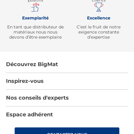
positifs
clients
Exemplarité
Excellence
En tant que distributeur de
C’est le fruit de notre
matériaux nous nous
exigence constante
devons d’être exemplaire
d’expertise
Découvrez BigMat
Qui sommes nous ?
Inspirez-vous
Nous rejoindre
Tendances
Nos conseils d'experts
Devenez adhérent
Par pièces
Les services BigMat
Nos conseils
Espace adhérent
Nos catalogues
Nos engagements RSE – BigMat France
Nos tutos
Rencontres
Les Bâtisseurs du Sport