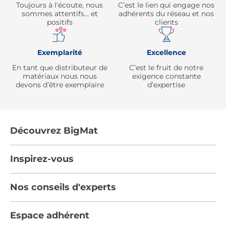
Toujours à l'écoute, nous
C’est le lien qui engage nos
sommes attentifs… et
adhérents du réseau et nos
positifs
clients
Exemplarité
Excellence
En tant que distributeur de
C’est le fruit de notre
matériaux nous nous
exigence constante
devons d’être exemplaire
d’expertise
Découvrez BigMat
Qui sommes nous ?
Inspirez-vous
Nous rejoindre
Tendances
Nos conseils d'experts
Devenez adhérent
Par pièces
Les services BigMat
Nos conseils
Espace adhérent
Nos catalogues