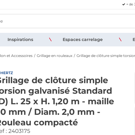
+ de 
Inspirations
Espaces carrelage
E
illon et Accessoires
Grillage en rouleaux
Grillage de clôture simple torsio
CHERTZ
rillage de clôture simple
orsion galvanisé Standard
D) L. 25 x H. 1,20 m - maille
0 mm / Diam. 2,0 mm -
Rouleau compacté
f :
2403175