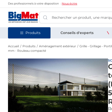
Des professionnels à votre disposition
Nous écrire
Produits
Conseils d'experts
Accueil
Produits
Aménagement extérieur
Grille - Grillage - Port
mm - Rouleau compacté
S
G
t
(
5
Re