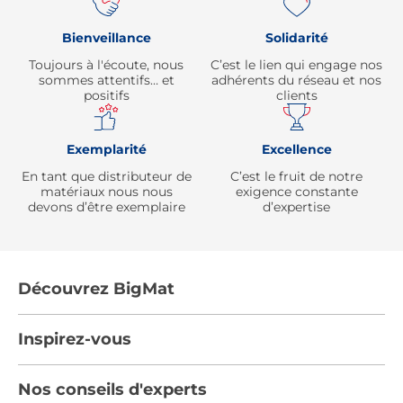
Bienveillance
Solidarité
Toujours à l'écoute, nous
C’est le lien qui engage nos
sommes attentifs… et
adhérents du réseau et nos
positifs
clients
Exemplarité
Excellence
En tant que distributeur de
C’est le fruit de notre
matériaux nous nous
exigence constante
devons d’être exemplaire
d’expertise
Découvrez BigMat
Qui sommes nous ?
Inspirez-vous
Nous rejoindre
Tendances
Nos conseils d'experts
Devenez adhérent