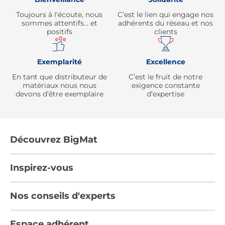
Toujours à l'écoute, nous
C’est le lien qui engage nos
sommes attentifs… et
adhérents du réseau et nos
positifs
clients
Exemplarité
Excellence
En tant que distributeur de
C’est le fruit de notre
matériaux nous nous
exigence constante
devons d’être exemplaire
d’expertise
Découvrez BigMat
Qui sommes nous ?
Inspirez-vous
Nous rejoindre
Tendances
Nos conseils d'experts
Devenez adhérent
Par pièces
Les services BigMat
Nos conseils
Espace adhérent