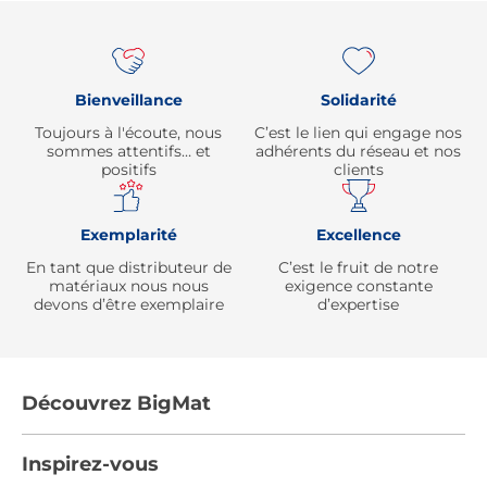
Re
Bienveillance
Solidarité
Toujours à l'écoute, nous
C’est le lien qui engage nos
sommes attentifs… et
adhérents du réseau et nos
positifs
clients
Exemplarité
Excellence
En tant que distributeur de
C’est le fruit de notre
matériaux nous nous
exigence constante
devons d’être exemplaire
d’expertise
Découvrez BigMat
Qui sommes nous ?
Inspirez-vous