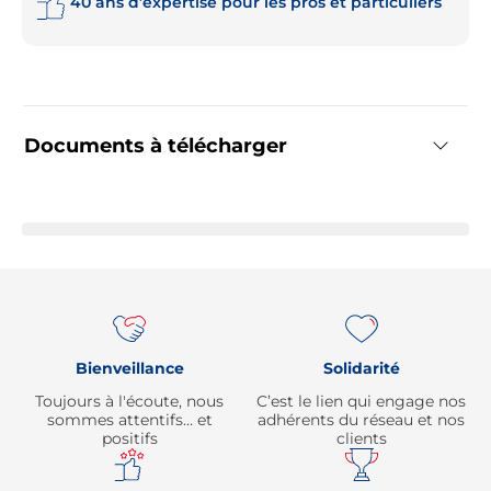
40 ans d’expertise pour les pros et particuliers
Documents à télécharger
Re
Bienveillance
Solidarité
Toujours à l'écoute, nous
C’est le lien qui engage nos
sommes attentifs… et
adhérents du réseau et nos
positifs
clients