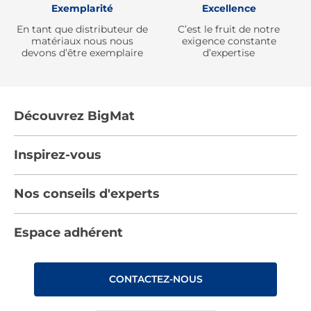
Exemplarité
Excellence
En tant que distributeur de
C’est le fruit de notre
matériaux nous nous
exigence constante
devons d’être exemplaire
d’expertise
Découvrez BigMat
Qui sommes nous ?
Inspirez-vous
Nous rejoindre
Tendances
Nos conseils d'experts
Devenez adhérent
Par pièces
Les services BigMat
Nos conseils
Espace adhérent
Nos catalogues
Nos engagements RSE – BigMat France
Nos tutos
Rencontres
Les Bâtisseurs du Sport
CONTACTEZ-NOUS
Photovoltaïque
Déclaration d’accessibilité : non conforme