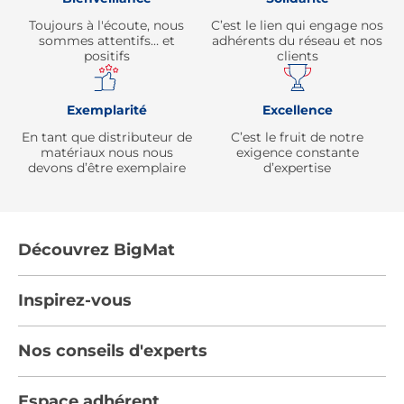
Toujours à l'écoute, nous
C’est le lien qui engage nos
sommes attentifs… et
adhérents du réseau et nos
positifs
clients
Exemplarité
Excellence
En tant que distributeur de
C’est le fruit de notre
matériaux nous nous
exigence constante
devons d’être exemplaire
d’expertise
Découvrez BigMat
Qui sommes nous ?
Inspirez-vous
Nous rejoindre
Tendances
Nos conseils d'experts
Devenez adhérent
Par pièces
Les services BigMat
Nos conseils
Espace adhérent