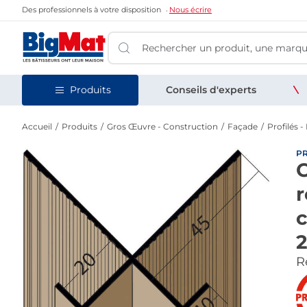
Des professionnels à votre disposition
Nous écrire
Produits
Conseils d'experts
Accueil
Produits
Gros Œuvre - Construction
Façade
Profilés 
P
C
r
c
Re