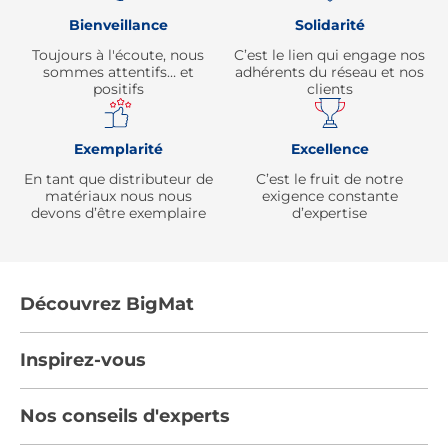
Bienveillance
Solidarité
Toujours à l'écoute, nous
C’est le lien qui engage nos
sommes attentifs… et
adhérents du réseau et nos
positifs
clients
Exemplarité
Excellence
En tant que distributeur de
C’est le fruit de notre
matériaux nous nous
exigence constante
devons d’être exemplaire
d’expertise
Découvrez BigMat
Qui sommes nous ?
Inspirez-vous
Nous rejoindre
Tendances
Nos conseils d'experts
Devenez adhérent
Par pièces