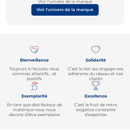
Voir l'univers de la marque
Voir l'univers de la marque
Re
Bienveillance
Solidarité
Toujours à l'écoute, nous
C’est le lien qui engage nos
sommes attentifs… et
adhérents du réseau et nos
positifs
clients
Exemplarité
Excellence
En tant que distributeur de
C’est le fruit de notre
matériaux nous nous
exigence constante
devons d’être exemplaire
d’expertise