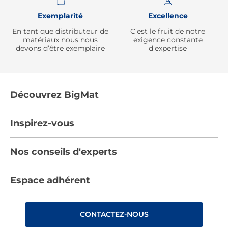
Exemplarité
Excellence
En tant que distributeur de
C’est le fruit de notre
matériaux nous nous
exigence constante
devons d’être exemplaire
d’expertise
Découvrez BigMat
Qui sommes nous ?
Inspirez-vous
Nous rejoindre
Tendances
Nos conseils d'experts
Devenez adhérent
Par pièces
Les services BigMat
Nos conseils
Espace adhérent
Nos catalogues
Nos engagements RSE – BigMat France
Nos tutos
Rencontres
Les Bâtisseurs du Sport
CONTACTEZ-NOUS
Photovoltaïque