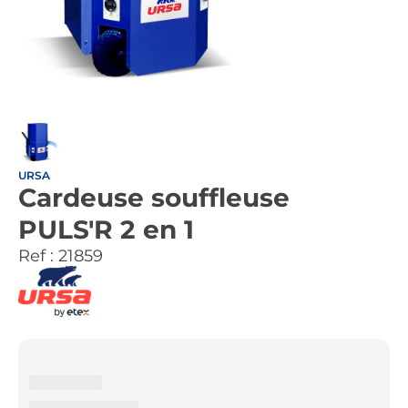
URSA
Cardeuse souffleuse
PULS'R 2 en 1
Ref :
21859