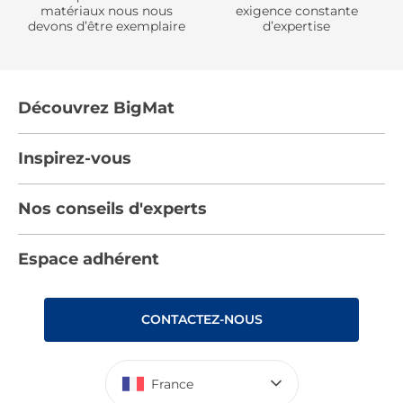
matériaux nous nous
exigence constante
devons d’être exemplaire
d’expertise
Découvrez BigMat
Qui sommes nous ?
Inspirez-vous
Nous rejoindre
Tendances
Nos conseils d'experts
Devenez adhérent
Par pièces
Les services BigMat
Nos conseils
Espace adhérent
Nos catalogues
Nos engagements RSE – BigMat France
Nos tutos
Rencontres
Les Bâtisseurs du Sport
CONTACTEZ-NOUS
Photovoltaïque
Déclaration d’accessibilité : non conforme
France