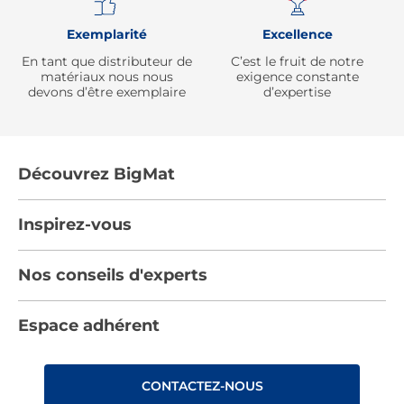
Exemplarité
Excellence
En tant que distributeur de
C’est le fruit de notre
matériaux nous nous
exigence constante
devons d’être exemplaire
d’expertise
Découvrez BigMat
Qui sommes nous ?
Inspirez-vous
Nous rejoindre
Tendances
Nos conseils d'experts
Devenez adhérent
Par pièces
Les services BigMat
Nos conseils
Espace adhérent
Nos catalogues
Nos engagements RSE – BigMat France
Nos tutos
Rencontres
Les Bâtisseurs du Sport
CONTACTEZ-NOUS
Photovoltaïque