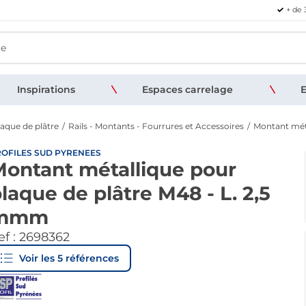
+ de 
Inspirations
Espaces carrelage
E
laque de plâtre
Rails - Montants - Fourrures et Accessoires
Montant méta
OFILES SUD PYRENEES
ontant métallique pour
laque de plâtre M48 - L. 2,5
mmm
f :
2698362
Voir les
5
références