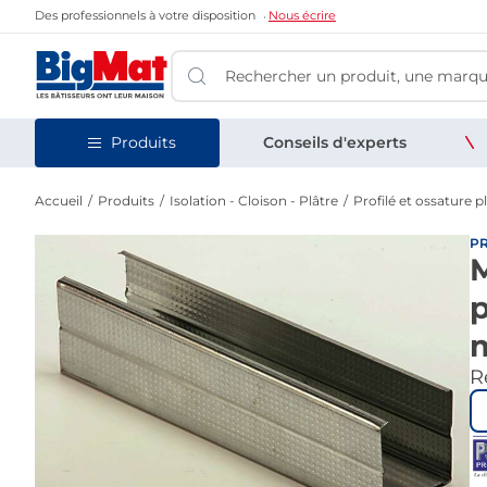
Des professionnels à votre disposition
Nous écrire
Produits
Conseils d'experts
Accueil
Produits
Isolation - Cloison - Plâtre
Profilé et ossature p
PR
M
p
Re