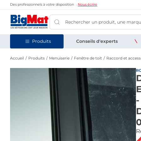
Des professionnels à votre disposition
Nous écrire
Produits
Conseils d'experts
Accueil
Produits
Menuiserie
Fenêtre de toit
Raccord et accesso
R
D
E
-
D
Re