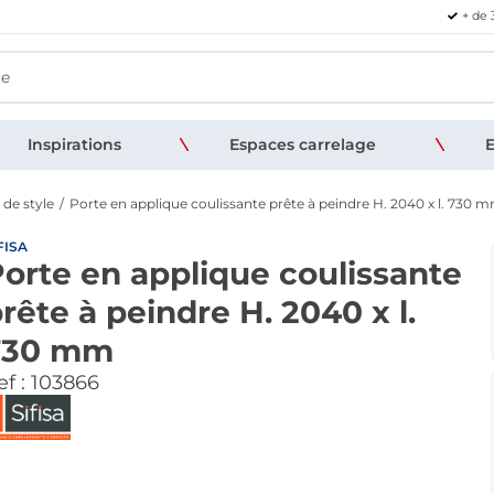
+ de 
Inspirations
Espaces carrelage
E
 de style
Porte en applique coulissante prête à peindre H. 2040 x l. 730 
FISA
orte en applique coulissante
rête à peindre H. 2040 x l.
730 mm
f :
103866