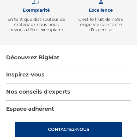
Exemplarité
Excellence
En tant que distributeur de
C’est le fruit de notre
matériaux nous nous
exigence constante
devons d’être exemplaire
d’expertise
Découvrez BigMat
Qui sommes nous ?
Inspirez-vous
Nous rejoindre
Tendances
Nos conseils d'experts
Devenez adhérent
Par pièces
Les services BigMat
Nos conseils
Espace adhérent
Nos catalogues
Nos engagements RSE – BigMat France
Nos tutos
Rencontres
Les Bâtisseurs du Sport
CONTACTEZ-NOUS
Photovoltaïque