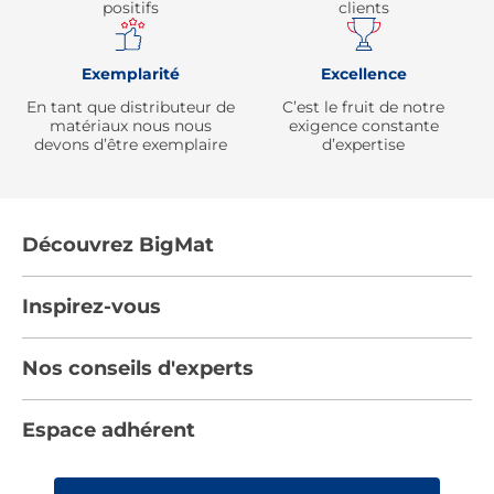
positifs
clients
Exemplarité
Excellence
En tant que distributeur de
C’est le fruit de notre
matériaux nous nous
exigence constante
devons d’être exemplaire
d’expertise
Découvrez BigMat
Qui sommes nous ?
Inspirez-vous
Nous rejoindre
Tendances
Nos conseils d'experts
Devenez adhérent
Par pièces
Les services BigMat
Nos conseils
Espace adhérent
Nos catalogues
Nos engagements RSE – BigMat France
Nos tutos
Rencontres