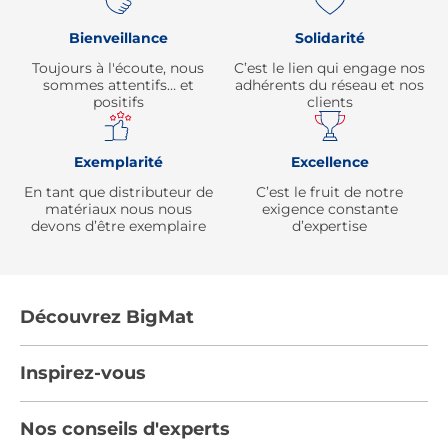
Bienveillance
Solidarité
Toujours à l'écoute, nous
C’est le lien qui engage nos
sommes attentifs… et
adhérents du réseau et nos
positifs
clients
Exemplarité
Excellence
En tant que distributeur de
C’est le fruit de notre
matériaux nous nous
exigence constante
devons d’être exemplaire
d’expertise
Découvrez BigMat
Qui sommes nous ?
Inspirez-vous
Nous rejoindre
Tendances
Nos conseils d'experts
Devenez adhérent