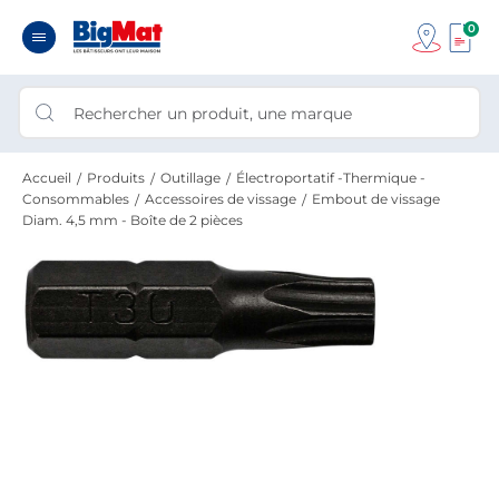
0
Accueil
Produits
Outillage
Électroportatif -Thermique -
Consommables
Accessoires de vissage
Embout de vissage
Diam. 4,5 mm - Boîte de 2 pièces