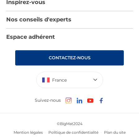
Inspirez-vous
Nous rejoindre
Tendances
Nos conseils d'experts
Devenez adhérent
Par pièces
Les services BigMat
Nos conseils
Espace adhérent
Nos catalogues
Nos engagements RSE – BigMat France
Nos tutos
Rencontres
Les Bâtisseurs du Sport
CONTACTEZ-NOUS
Photovoltaïque
Déclaration d’accessibilité : non conforme
France
Suivez-nous
©BigMat2024
Mention légales
Politique de confidentialité
Plan du site