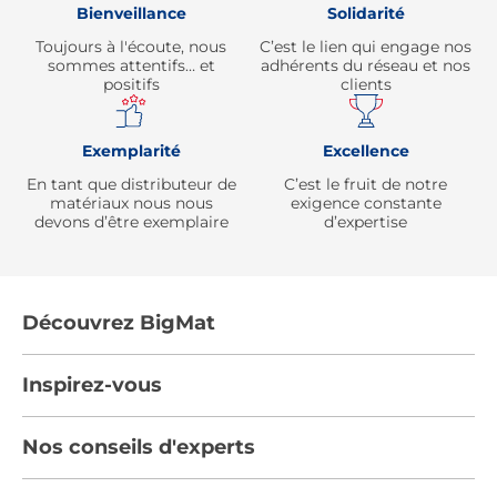
Bienveillance
Solidarité
Toujours à l'écoute, nous
C’est le lien qui engage nos
sommes attentifs… et
adhérents du réseau et nos
positifs
clients
Exemplarité
Excellence
En tant que distributeur de
C’est le fruit de notre
matériaux nous nous
exigence constante
devons d’être exemplaire
d’expertise
Découvrez BigMat
Qui sommes nous ?
Inspirez-vous
Nous rejoindre
Tendances
Nos conseils d'experts
Devenez adhérent
Par pièces
Les services BigMat
Nos conseils