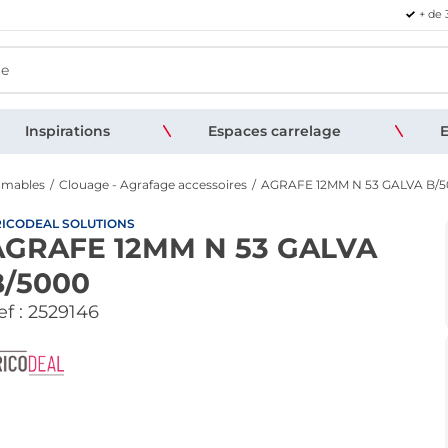
+ de 
Inspirations
Espaces carrelage
E
mmables
Clouage - Agrafage accessoires
AGRAFE 12MM N 53 GALVA B/
ICODEAL SOLUTIONS
AGRAFE 12MM N 53 GALVA
B/5000
f :
2529146