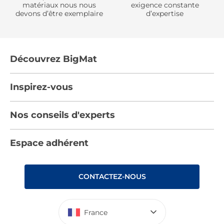
matériaux nous nous
exigence constante
devons d’être exemplaire
d’expertise
Découvrez BigMat
Qui sommes nous ?
Inspirez-vous
Nous rejoindre
Tendances
Nos conseils d'experts
Devenez adhérent
Par pièces
Les services BigMat
Nos conseils
Espace adhérent
Nos catalogues
Nos engagements RSE – BigMat France
Nos tutos
Rencontres
Les Bâtisseurs du Sport
CONTACTEZ-NOUS
Photovoltaïque
Déclaration d’accessibilité : non conforme
France