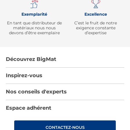
Exemplarité
Excellence
En tant que distributeur de
C’est le fruit de notre
matériaux nous nous
exigence constante
devons d’être exemplaire
d’expertise
Découvrez BigMat
Qui sommes nous ?
Inspirez-vous
Nous rejoindre
Tendances
Nos conseils d'experts
Devenez adhérent
Par pièces
Les services BigMat
Nos conseils
Espace adhérent
Nos catalogues
Nos engagements RSE – BigMat France
Nos tutos
Rencontres
Les Bâtisseurs du Sport
CONTACTEZ-NOUS