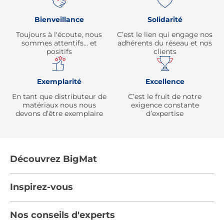
Bienveillance
Solidarité
Toujours à l'écoute, nous
C’est le lien qui engage nos
sommes attentifs… et
adhérents du réseau et nos
positifs
clients
Exemplarité
Excellence
En tant que distributeur de
C’est le fruit de notre
matériaux nous nous
exigence constante
devons d’être exemplaire
d’expertise
Découvrez BigMat
Qui sommes nous ?
Inspirez-vous
Nous rejoindre
Tendances
Nos conseils d'experts
Devenez adhérent