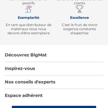
positifs
clients
Exemplarité
Excellence
En tant que distributeur de
C’est le fruit de notre
matériaux nous nous
exigence constante
devons d’être exemplaire
d’expertise
Découvrez BigMat
Qui sommes nous ?
Inspirez-vous
Nous rejoindre
Tendances
Nos conseils d'experts
Devenez adhérent
Par pièces
Les services BigMat
Nos conseils
Espace adhérent
Nos catalogues
Nos engagements RSE – BigMat France
Nos tutos
Rencontres