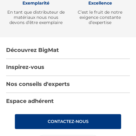
Exemplarité
Excellence
En tant que distributeur de
C’est le fruit de notre
matériaux nous nous
exigence constante
devons d’être exemplaire
d’expertise
Découvrez BigMat
Qui sommes nous ?
Inspirez-vous
Nous rejoindre
Tendances
Nos conseils d'experts
Devenez adhérent
Par pièces
Les services BigMat
Nos conseils
Espace adhérent
Nos catalogues
Nos engagements RSE – BigMat France
Nos tutos
Rencontres
Les Bâtisseurs du Sport
CONTACTEZ-NOUS
Photovoltaïque
Déclaration d’accessibilité : non conforme