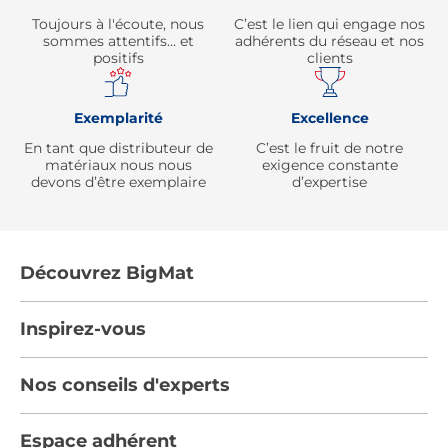
Toujours à l'écoute, nous
C’est le lien qui engage nos
sommes attentifs… et
adhérents du réseau et nos
positifs
clients
Exemplarité
Excellence
En tant que distributeur de
C’est le fruit de notre
matériaux nous nous
exigence constante
devons d’être exemplaire
d’expertise
Découvrez BigMat
Qui sommes nous ?
Inspirez-vous
Nous rejoindre
Tendances
Nos conseils d'experts
Devenez adhérent
Par pièces
Les services BigMat
Nos conseils
Espace adhérent
Nos catalogues