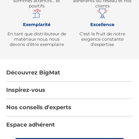
sommes attentifs… et
adhérents du réseau et nos
positifs
clients
Exemplarité
Excellence
En tant que distributeur de
C’est le fruit de notre
matériaux nous nous
exigence constante
devons d’être exemplaire
d’expertise
Découvrez BigMat
Qui sommes nous ?
Inspirez-vous
Nous rejoindre
Tendances
Nos conseils d'experts
Devenez adhérent
Par pièces
Les services BigMat
Nos conseils
Espace adhérent
Nos catalogues
Nos engagements RSE – BigMat France
Nos tutos
Rencontres