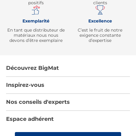
positifs
clients
Exemplarité
Excellence
En tant que distributeur de
C’est le fruit de notre
matériaux nous nous
exigence constante
devons d’être exemplaire
d’expertise
Découvrez BigMat
Qui sommes nous ?
Inspirez-vous
Nous rejoindre
Tendances
Nos conseils d'experts
Devenez adhérent
Par pièces
Les services BigMat
Nos conseils
Espace adhérent
Nos catalogues
Nos engagements RSE – BigMat France
Nos tutos
Rencontres