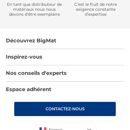
En tant que distributeur de
C’est le fruit de notre
matériaux nous nous
exigence constante
devons d’être exemplaire
d’expertise
Découvrez BigMat
Qui sommes nous ?
Inspirez-vous
Nous rejoindre
Tendances
Nos conseils d'experts
Devenez adhérent
Par pièces
Les services BigMat
Nos conseils
Espace adhérent
Nos catalogues
Nos engagements RSE – BigMat France
Nos tutos
Rencontres
Les Bâtisseurs du Sport
CONTACTEZ-NOUS
Photovoltaïque
Déclaration d’accessibilité : non conforme
France