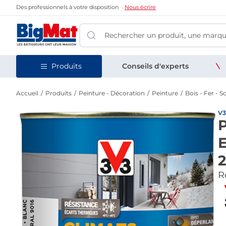
Des professionnels à votre disposition
Nous écrire
Produits
Conseils d'experts
Accueil
Produits
Peinture - Décoration
Peinture
Bois - Fer - So
V3
P
E
2
Re