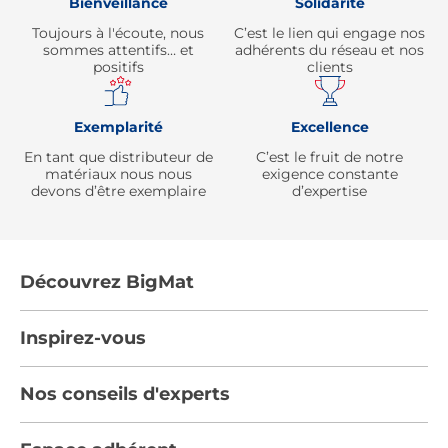
Bienveillance
Solidarité
Toujours à l'écoute, nous
C’est le lien qui engage nos
sommes attentifs… et
adhérents du réseau et nos
positifs
clients
Exemplarité
Excellence
En tant que distributeur de
C’est le fruit de notre
matériaux nous nous
exigence constante
devons d’être exemplaire
d’expertise
Découvrez BigMat
Qui sommes nous ?
Inspirez-vous
Nous rejoindre
Tendances
Nos conseils d'experts
Devenez adhérent
Par pièces
Les services BigMat
Nos conseils