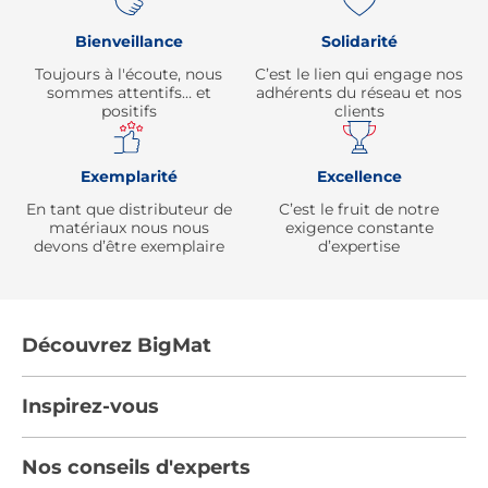
Bienveillance
Solidarité
Toujours à l'écoute, nous
C’est le lien qui engage nos
sommes attentifs… et
adhérents du réseau et nos
positifs
clients
Exemplarité
Excellence
En tant que distributeur de
C’est le fruit de notre
matériaux nous nous
exigence constante
devons d’être exemplaire
d’expertise
Découvrez BigMat
Qui sommes nous ?
Inspirez-vous
Nous rejoindre
Tendances
Nos conseils d'experts
Devenez adhérent