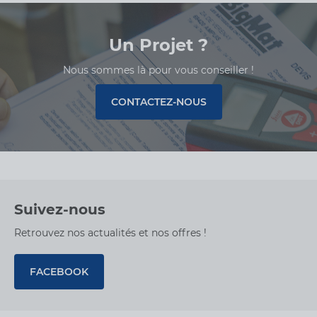
Zi Du Brézet - 55
Rue Jules Verne
63000 Clermont-
Un Projet ?
Ferrand
Nous sommes là pour vous conseiller !
33473988988
CONTACTEZ-NOUS
Espace Carrelage
DearFlip : Chargement
PDF Worker ...
CHOISIR
Cusset
- Ouvre Lundi à
FERMÉ
Suivez-nous
VOIR FICHE
07h30
80 Rue des
Retrouvez nos actualités et nos offres !
Peupliers
03300 Cusset
FACEBOOK
33470550550
Espace Carrelage