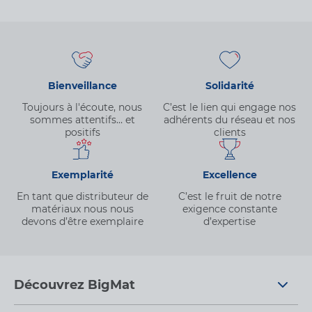
CHOISIR
Enval
- Ouvre Mardi à
Bienveillance
Solidarité
FERMÉ
VOIR FICHE
07h45
Toujours à l'écoute, nous
C’est le lien qui engage nos
Chanliera
sommes attentifs… et
adhérents du réseau et nos
63530 Enval
positifs
clients
0473630630
Exemplarité
Excellence
Espace Carrelage
En tant que distributeur de
C’est le fruit de notre
matériaux nous nous
exigence constante
devons d’être exemplaire
d’expertise
CHOISIR
Gelles
- Ouvre Lundi à
FERMÉ
VOIR FICHE
07h30
Découvrez BigMat
Les Quintins