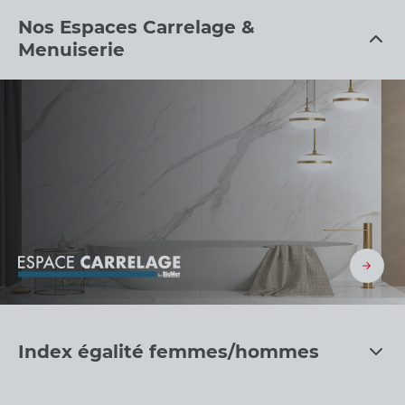
CHOISIR
Nos Espaces Carrelage &
Besse-et-
Menuiserie
Saint-
Anastaise
VOIR FICHE
- Ouvre Lundi à
FERMÉ
08h00
1 route Des Lacs
63610 Besse Et
Saint Anastaise
33473795488
Espace Carrelage
CHOISIR
Clermont-
Index égalité femmes/hommes
Ferrand
VOIR FICHE
- Ouvre Lundi à
FERMÉ
06h30