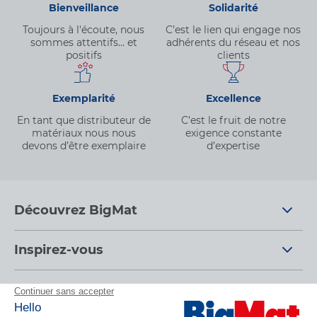
Bienveillance
Solidarité
Toujours à l'écoute, nous
C’est le lien qui engage nos
sommes attentifs… et
adhérents du réseau et nos
positifs
clients
Exemplarité
Excellence
En tant que distributeur de
C’est le fruit de notre
matériaux nous nous
exigence constante
devons d’être exemplaire
d’expertise
Découvrez BigMat
Qui sommes nous ?
Inspirez-vous
Nous rejoindre
Tendances
Nos conseils d'experts
Devenez adhérent
Par pièces