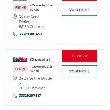
- Ouvre Jeudi à
FERMÉ
VOIR FICHE
07h30
34 rue René
Didierjean
88130 Charmes
33329380453
CHOISIR
Chavelot
- Ouvre Jeudi à
FERMÉ
VOIR FICHE
07h30
24 Za Le Pré Droué
3
88150 Chavelot
33329297817