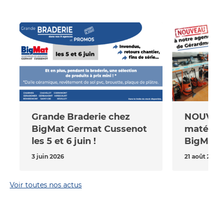
Grande Braderie chez
NOUVEAU !! L
BigMat Germat Cussenot
matérie
les 5 et 6 juin !
BigMat
3 juin 2026
21 août 202
Voir toutes nos actus