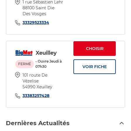
1 rue Sébastien Lehr
88100 Saint Die
Des Vosges
33329523334
CHOISIR
Xeuilley
- Ouvre Jeudi à
FERMÉ
VOIR FICHE
07h30
101 route De
Vézelise
54990 Xeuilley
33383257428
Dernières Actualités