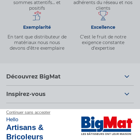
sommes attentifs… et
adhérents du réseau et nos
positifs
clients
Exemplarité
Excellence
En tant que distributeur de
C’est le fruit de notre
matériaux nous nous
exigence constante
devons d’être exemplaire
d’expertise
Découvrez BigMat
Qui sommes nous ?
Inspirez-vous
Nous rejoindre
Tendances
Nos conseils d'experts
Devenez adhérent
Par pièces
Nos conseils
Les services BigMat
Espace adhérent
Nos catalogues
Nos tutos
Nos engagements RSE – BigMat France