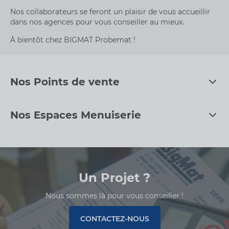
Nos collaborateurs se feront un plaisir de vous accueillir
dans nos agences pour vous conseiller au mieux.
À bientôt chez BIGMAT Probemat !
Nos Points de vente
CHOISIR
Nos Espaces Menuiserie
Sainte-Reine-
de-Bretagne
VOIR FICHE
- Ouvre Lundi à
FERMÉ
07h30
27 rue Pierre De
Un Projet ?
Coubertin
44160 Sainte Reine
Nous sommes là pour vous conseiller !
De Bretagne
33240011501
CONTACTEZ-NOUS